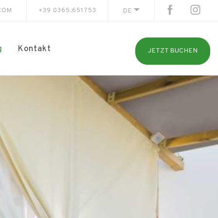
COM
+39 0365.651753
DE
g
Kontakt
JETZT BUCHEN