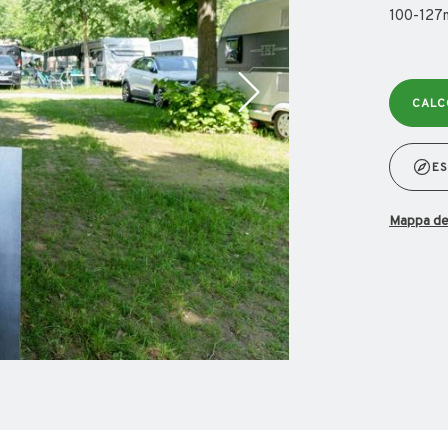
100-127
CALC
ES
mappa d