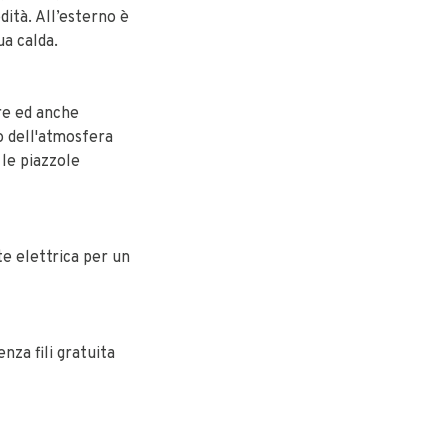
ità. All’esterno è
ua calda.
re ed anche
o dell'atmosfera
 le piazzole
te elettrica per un
nza fili gratuita