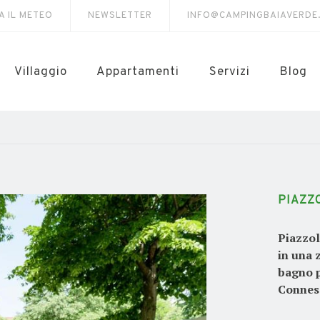
A IL METEO
NEWSLETTER
INFO@CAMPINGBAIAVERDE
Villaggio
Appartamenti
Servizi
Blog
PIAZZ
Piazzol
in una 
bagno p
Conness