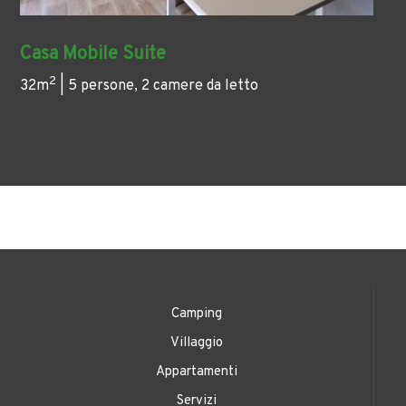
Casa Mobile Suite
2
32m
| 5 persone, 2 camere da letto
Camping
Villaggio
Appartamenti
Servizi